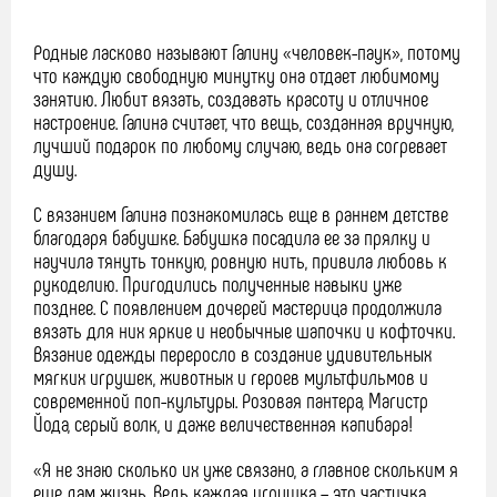
Родные ласково называют Галину «человек-паук», потому
что каждую свободную минутку она отдает любимому
занятию. Любит вязать, создавать красоту и отличное
настроение. Галина считает, что вещь, созданная вручную,
лучший подарок по любому случаю, ведь она согревает
душу.
С вязанием Галина познакомилась еще в раннем детстве
благодаря бабушке. Бабушка посадила ее за прялку и
научила тянуть тонкую, ровную нить, привила любовь к
рукоделию. Пригодились полученные навыки уже
позднее. С появлением дочерей мастерица продолжила
вязать для них яркие и необычные шапочки и кофточки.
Вязание одежды переросло в создание удивительных
мягких игрушек, животных и героев мультфильмов и
современной поп-культуры. Розовая пантера, Магистр
Йода, серый волк, и даже величественная капибара!
«Я не знаю сколько их уже связано, а главное скольким я
еще дам жизнь. Ведь каждая игрушка – это частичка