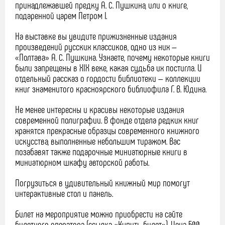
принадлежавшей предку А. С. Пушкина, или о книге,
подаренной царем Петром I.
На выставке вы увидите прижизненные издания
произведений русских классиков, одно из них —
«Полтава» А. С. Пушкина. Узнаете, почему некоторые книги
были запрещены в XIX веке, какая судьба их постигла. И
отдельный рассказ о гордости библиотеки — коллекции
книг знаменитого красноярского библиофила Г. В. Юдина.
Не менее интересны и красивы некоторые издания
современной полиграфии. В фонде отдела редких книг
хранятся прекрасные образцы современного книжного
искусства, выполненные небольшим тиражом. Вас
позабавят также подарочные миниатюрные книги в
миниатюрном шкафу авторской работы.
Погрузиться в удивительный книжный мир помогут
интерактивные стол и панель.
Билет на мероприятие можно приобрести на сайте
билетного оператора (ссылка «Купить билет»). Цена 500