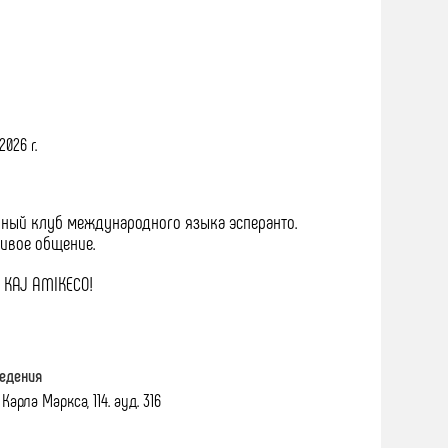
2026 г.
рный клуб международного языка эсперанто.
живое общение.
 KAJ AMIKECO!
едения
Карла Маркса, 114. ауд. 316