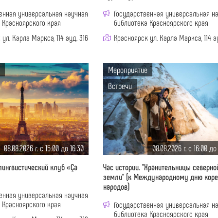
енная универсальная научная
Государственная универсальная н
 Красноярского края
библиотека Красноярского края
ул. Карла Маркса, 114 ауд. 316
Красноярск ул. Карла Маркса, 114 ау
Мероприятие
Встречи
08.08.2026 г. c 15:00 до 16:30
08.08.2026 г. c 16:00 до
ингвистический клуб «Ça
Час истории. "Хранительницы северно
земли" (к Международному дню кор
народов)
енная универсальная научная
 Красноярского края
Государственная универсальная н
библиотека Красноярского края