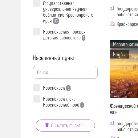
Государственная
Государств
универсальная научная
библиотека
библиотека Красноярского
края
93
Красноярск 
Красноярская краевая
детская библиотека
1
Мероприятие
Клубы
Населённый пункт
Красноярск
5
Красноярск г. ок.,
Красноярский край
1
Французский л
va»
Государств
Очистить фильтры
библиотека