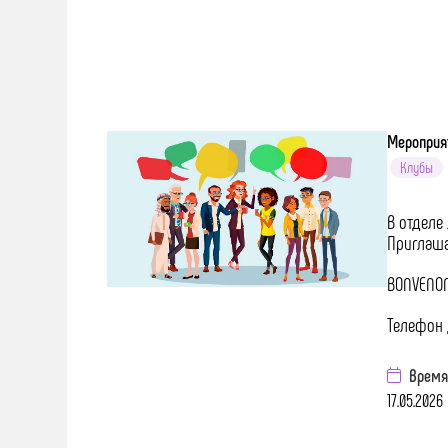
Мероприя
Клубы
В отделе
Приглаша
BONVENON
Телефон 
Время
17.05.2026 