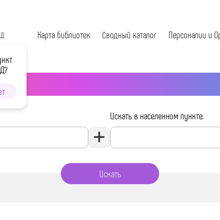
Карта библиотек
Сводный каталог
Персоналии и О
ОД
ункт
ОД?
ет
Искать в населенном пункте: