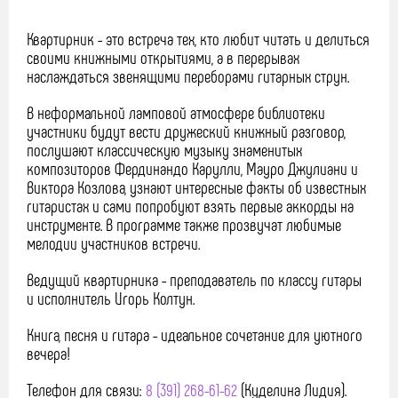
Квартирник - это встреча тех, кто любит читать и делиться
своими книжными открытиями, а в перерывах
наслаждаться звенящими переборами гитарных струн.
В неформальной ламповой атмосфере библиотеки
участники будут вести дружеский книжный разговор,
послушают классическую музыку знаменитых
композиторов Фердинандо Карулли, Мауро Джулиани и
Виктора Козлова, узнают интересные факты об известных
гитаристах и сами попробуют взять первые аккорды на
инструменте. В программе также прозвучат любимые
мелодии участников встречи.
Ведущий квартирника - преподаватель по классу гитары
и исполнитель Игорь Колтун.
Книга, песня и гитара - идеальное сочетание для уютного
вечера!
Телефон для связи:
8 (391) 268-61-62
(Куделина Лидия).