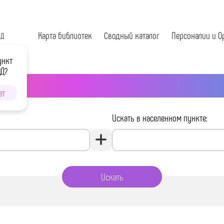
Карта библиотек
Сводный каталог
Персоналии и О
ОД
ункт
ОД?
ет
Искать в населенном пункте: