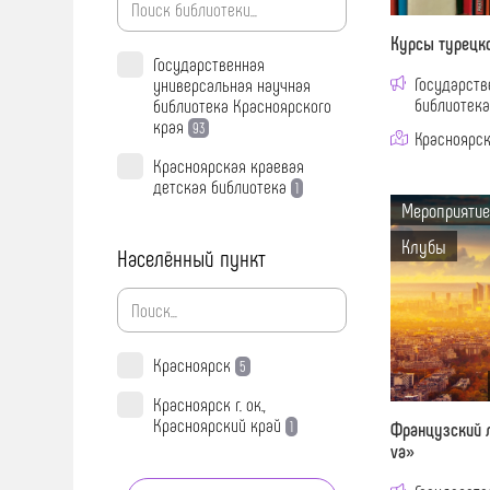
Курсы турецк
Государственная
Государств
универсальная научная
библиотека
библиотека Красноярского
края
93
Красноярск 
Красноярская краевая
детская библиотека
1
Мероприятие
Клубы
Населённый пункт
Красноярск
5
Красноярск г. ок.,
Красноярский край
1
Французский л
va»