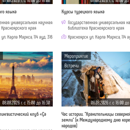
07.08.2026 г. c 16:00 до 18:00
08.08.2026 г. c 10:00 до
ого языка
Курсы турецкого языка
енная универсальная научная
Государственная универсальная н
 Красноярского края
библиотека Красноярского края
ул. Карла Маркса, 114 ауд. 316
Красноярск ул. Карла Маркса, 114 ау
Мероприятие
Встречи
08.08.2026 г. c 15:00 до 16:30
08.08.2026 г. c 16:00 до
ингвистический клуб «Ça
Час истории. "Хранительницы северно
земли" (к Международному дню кор
народов)