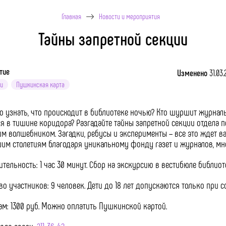
Главная
Новости и мероприятия
Тайны запретной секции
тие
Изменено
31.03.
и
Пушкинская карта
о узнать, что происходит в библиотеке ночью? Кто шуршит журнал
я в тишине коридора? Разгадайте тайны запретной секции отдела 
м волшебником. Загадки, ребусы и эксперименты – все это ждет ва
м столетиям благодаря уникальному фонду газет и журналов, многи
тельность: 1 час 30 минут. Сбор на экскурсию в вестибюле библиот
во участников: 9 человек. Дети до 18 лет допускаются только при
ам: 1300 руб. Можно оплатить Пушкинской картой.