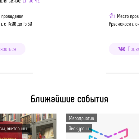
для связи:
211-36-42
.
 проведения
Место пров
г. с 14:00 до 15:30
Красноярск г. ок
язаться
Поде
Ближайшие события
Мероприятие
рсы, викторины
Экскурсии