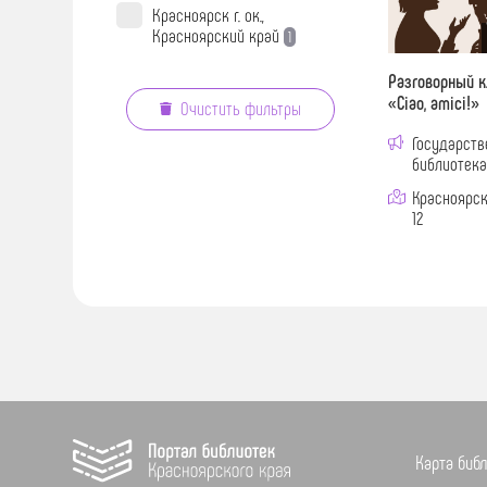
Красноярск г. ок.,
Красноярский край
1
Разговорный к
«Ciao, amici!»
Очистить фильтры
Государств
библиотека
Красноярск 
12
Карта биб