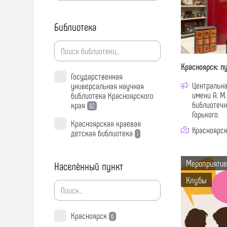
Библиотека
Красноярск: п
Государственная
Центральна
универсальная научная
имени А. М
библиотека Красноярского
библиотечн
края
92
Горького
Красноярская краевая
Красноярск
детская библиотека
1
Мероприятие
Населённый пункт
Клубы
Красноярск
6