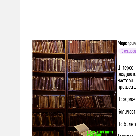
Мероприя
Экскурси
Интересн
раздаютс
настоящи
прошедши
Продолжи
Количест
По билет