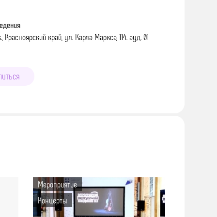
едения
., Красноярский край, ул. Карла Маркса, 114. ауд. 01
литься
Мероприятие
Концерты