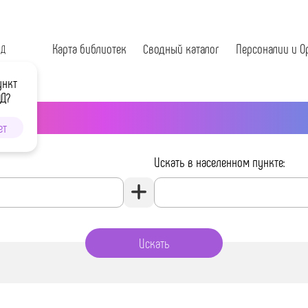
Карта библиотек
Сводный каталог
Персоналии и О
ОД
ункт
ОД?
ет
Искать в населенном пункте: