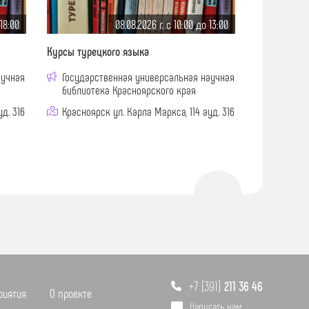
 18:00
08.08.2026 г. c 10:00 до 13:00
Курсы турецкого языка
аучная
Государственная универсальная научная
библиотека Красноярского края
д. 316
Красноярск ул. Карла Маркса, 114 ауд. 316
+7 (391)
211 36 46
риятия
О проекте
Написать нам