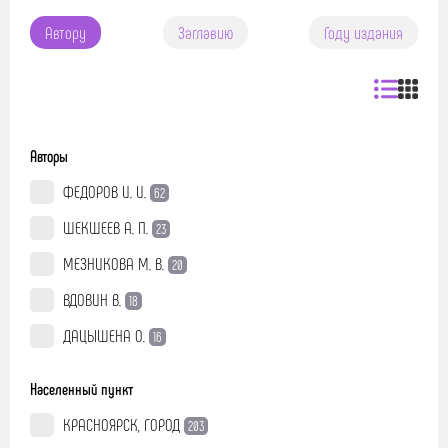
Автору
Заглавию
Году издания
Авторы
ФЕДОРОВ И. И.
62
ШЕКШЕЕВ А. П.
23
МЕЗНИКОВА М. В.
20
ВДОВИН В.
18
ДАЦЫШЕНА О.
16
Населенный пункт
КРАСНОЯРСК, ГОРОД
203