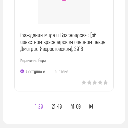
Гражданин мира и Красноярска : [об
известном красноярском оперном певце
Дмитрии Хворостовском], 2018
Кириченко Вера
Доступно в 1 библиотекe
1-20
21-40
41-60