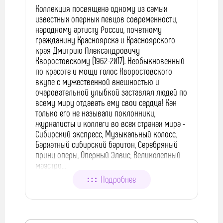
Коллекция посвящена одному из самых
известных оперных певцов современности,
народному артисту России, почетному
гражданину Красноярска и Красноярского
края Дмитрию Александровичу
Хворостовскому (1962-2017). Необыкновенный
по красоте и мощи голос Хворостовского
вкупе с мужественной внешностью и
очаровательной улыбкой заставлял людей по
всему миру отдавать ему свои сердца! Как
только его не называли поклонники,
журналисты и коллеги во всех странах мира -
Сибирский экспресс, Музыкальный колосс,
Бархатный сибирский баритон, Серебряный
принц оперы, Оперный Элвис, Великолепный
маэстро…
Подробнее
В коллекции представлены тексты статей из
журналов и газет о разных этапах и сторонах
биографии Хворостовского – от
красноярских истоков и самом начале его