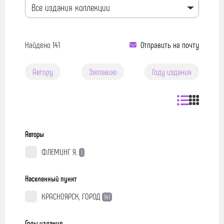
карьеры до жизни за рубежом,
Все издания коллекции
триумфальном шествии по оперному миру,
гастролях и концертах, о музыкальном
наследии певца и увековечивании его
памяти.
Найдено 141
Отправить на почту
Автору
Заглавию
Году издания
Авторы
ФЛЕМИНГ Я.
1
Населенный пункт
КРАСНОЯРСК, ГОРОД
141
Годы издания