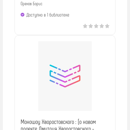
Орехов Борис
Доступно в 1 библиотекe
Моношоу Хворостовского : [о новом
проекте Дмитрия Хворостовского -