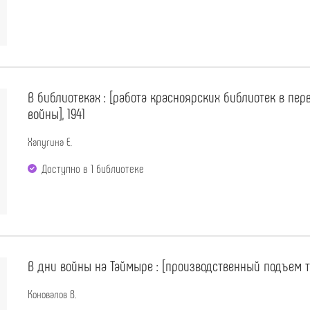
В библиотеках : [работа красноярских библиотек в пе
войны], 1941
Хапугина Е.
Доступно в 1 библиотекe
В дни войны на Таймыре : [производственный подъем 
Коновалов В.