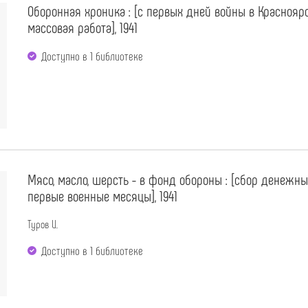
Оборонная хроника : [с первых дней войны в Краснояр
массовая работа], 1941
Доступно в 1 библиотекe
Мясо, масло, шерсть - в фонд обороны : [сбор денежн
первые военные месяцы], 1941
Туров И.
Доступно в 1 библиотекe