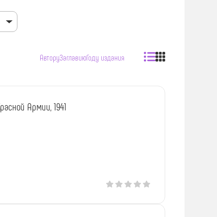
Автору
Заглавию
Году издания
расной Армии, 1941