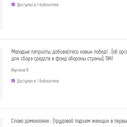
Доступно в 1 библиотекe
Молодые патриоты, добивайтесь новых побед! : [об орга
для сбора средств в фонд обороны страны], 1941
Вергасов В.
Доступно в 1 библиотекe
Слово домохозяек : [трудовой подъем женщин в первые