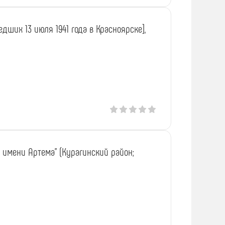
дших 13 июля 1941 года в Красноярске],
а имени Артема" (Курагинский район;