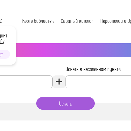
Карта библиотек
Сводный каталог
Персоналии и О
ОД
ункт
ОД?
ет
Искать в населенном пункте: