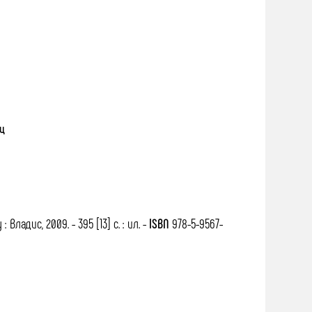
иц
ладис, 2009. - 395 [13] с. : ил. -
ISBN
978-5-9567-