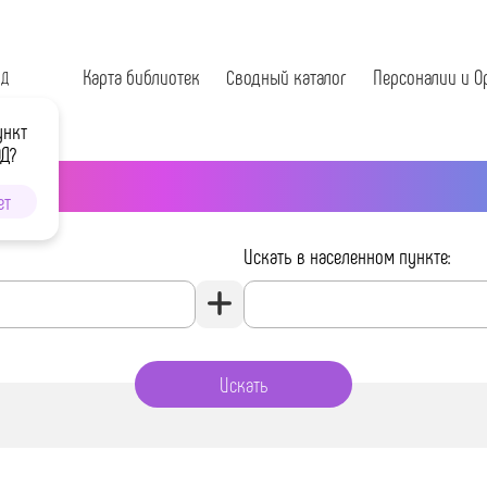
Карта библиотек
Сводный каталог
Персоналии и О
ОД
ункт
ОД?
ет
Искать в населенном пункте: