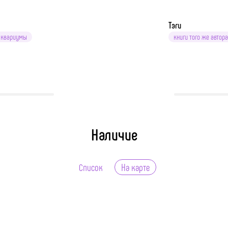
Тэги
 Аквариумы
книги того же автора
Наличие
Список
На карте