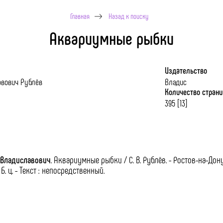
Главная
Назад к поиску
Аквариумные рыбки
Издательство
авович Рублёв
Владис
Количество стран
395 [13]
й Владиславович
.
Аквариумные рыбки / С. В. Рублёв. - Ростов-на-Дону : В
: Б. ц. - Текст : непосредственный.