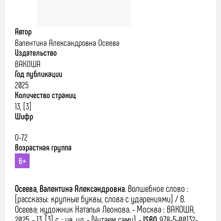
Автор
Валентина Александровна Осеева
Издательство
ВАКОША
Год публикации
2025
Количество страниц
13, [3]
Шифр
О-72
Возрастная группа
6+
Осеева, Валентина Александровна
.
Волшебное слово :
[рассказы: крупные буквы, слова с ударениями] / В.
Осеева; художник Наталья Леонова. - Москва : ВАКОША,
2025. - 13, [3] с. : цв. ил. - (Читаем сами). -
ISBN
978-5-00132-