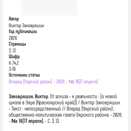
Автор
Виктор Заковряшин
Год публикации
2026
Страницы
3, 13
Шифр
К 74.2
З-19
Источники статьи
Вперед (Уярский район). - 2026. - № 16(17 апреля)
Заковряшин, Виктор
.
От эскиза - к реальности : [о новой
школе в Уяре (Красноярский край)] / Виктор Заковряшин.
- Текст : непосредственный // Вперед (Уярский район) :
общественно-политическая газета Уярского района. - 2026.
-
№ 16(17 апреля)
. - С. 3, 13.