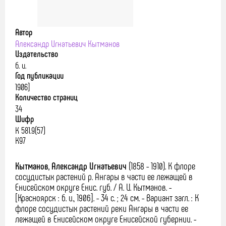
Автор
Александр Игнатьевич Кытманов
Издательство
б. и.
Год публикации
1906]
Количество страниц
34
Шифр
К 581.9(57)
К97
Кытманов, Александр Игнатьевич
(1858 - 1910).
К флоре
сосудистых растений р. Ангары в части ее лежащей в
Енисейском округе Енис. губ. / А. И. Кытманов. -
[Красноярск : б. и., 1906]. - 34 с. ; 24 см. - Вариант загл. : К
флоре сосудистых растений реки Ангары в части ее
лежащей в Енисейском округе Енисейской губернии. -