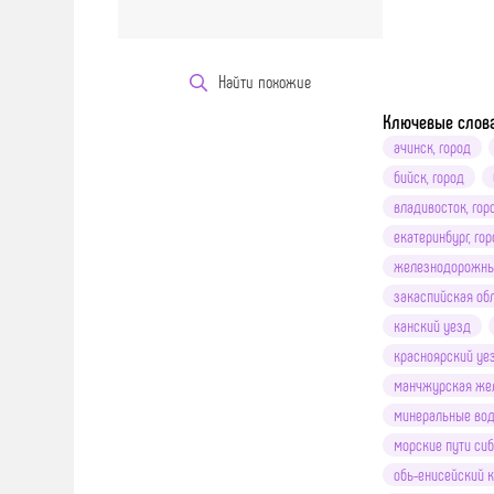
Найти похожие
Ключевые слов
ачинск, город
бийск, город
владивосток, гор
екатеринбург, го
железнодорожны
закаспийская об
канский уезд
красноярский уе
манчжурская жел
минеральные вод
морские пути си
обь-енисейский 