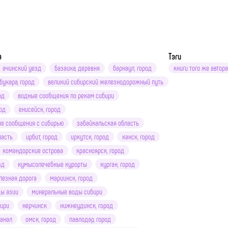
а
Тэги
ачинский уезд
базаиха, деревня
барнаул, город
книги того же автора
бухара, город
великий сибирский железнодорожный путь
од
водные сообщения по рекам сибири
род
енисейск, город
е сообщения с сибирью
забайкальская область
ласть
ирбит, город
иркутск, город
канск, город
командорские острова
красноярск, город
зд
кумысолечебные курорты
курган, город
езная дорога
мариинск, город
ы азии
минеральные воды сибири
бири
нерчинск
нижнеудинск, город
канал
омск, город
павлодар, город