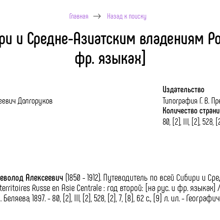
Главная
Назад к поиску
и и Средне-Азиатским владениям Росс
фр. языках]
Издательство
еевич Долгоруков
Типография Г. В. П
Количество стран
80, [2], III, [2], 528, [
севолод Алексеевич
(1850 - 1912).
Путеводитель по всей Сибири и Сре
s territoires Russe en Asie Centrale : год второй: [на рус. и фр. языках]
Беляева, 1897. - 80, [2], III, [2], 528, [2], 7, [8], 62 с., [9] л. ил. - Гео