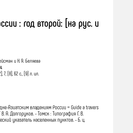
ии : год второй: [на рус. и
рейсман и Н. Я. Беляева
иц
2], 7, [8], 62 с., [9] л. ил.
дне-Азиатским владениям России = Guide a travers
 / В. А. Долгоруков. - Томск : Типография Г. В.
графический указатель населенных пунктов. - Б. ц.