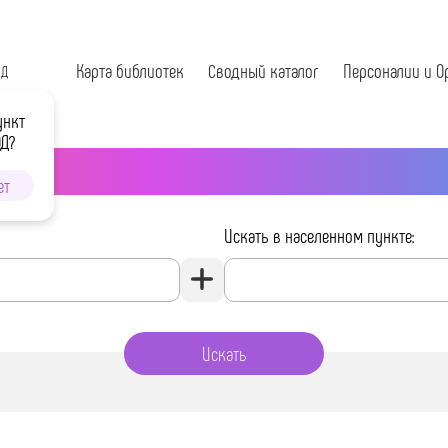
Карта библиотек
Сводный каталог
Персоналии и О
ОД
ункт
ОД?
ет
Искать в населенном пункте: