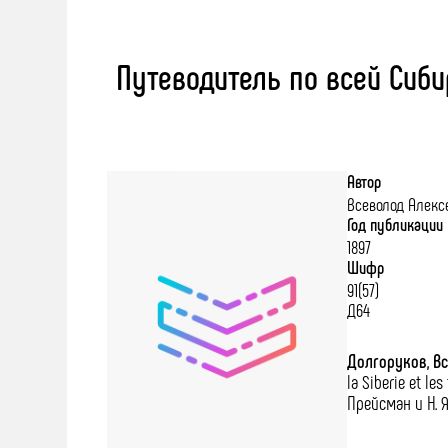
Путеводитель по всей Сибир
Автор
Всеволод Алекс
Год публикации
1897
Шифр
91(57)
Д64
Долгоруков, В
la Siberie et le
Прейсман и Н. Я. 