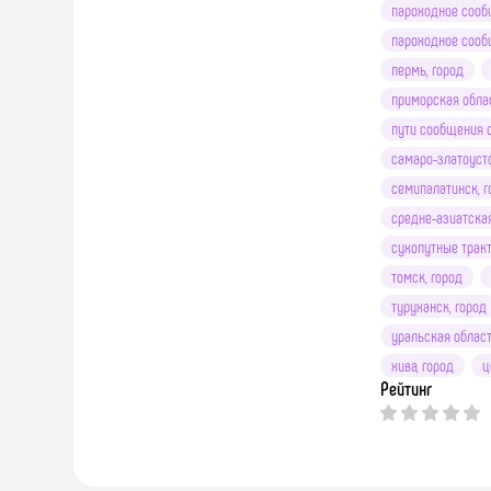
пароходное сооб
пароходное сооб
пермь, город
приморская обла
пути сообщения 
самаро-златоуст
семипалатинск, г
средне-азиатска
сухопутные трак
томск, город
туруханск, город
уральская облас
хива, город
ц
Рейтинг