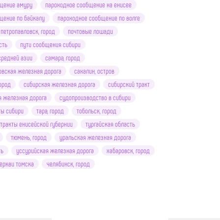
щение амуру
пароходное сообщение на енисее
щение по байкалу
пароходное сообщение по волге
петропавловск, город
почтовые лошади
сть
пути сообщения сибири
средней азии
самара, город
овская железная дорога
сахалин, остров
ород
сибирская железная дорога
сибирский тракт
я железная дорога
судопроизводство в сибири
ты сибири
тара, город
тобольск, город
тракты енисейской губернии
тургайская область
тюмень, город
уральская железная дорога
ть
уссурийская железная дорога
хабаровск, город
еркви томска
челябинск, город