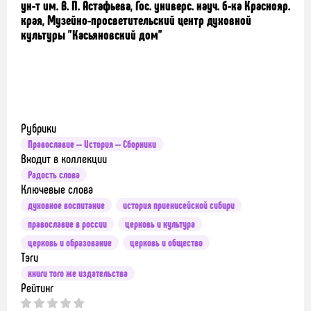
ун-т им. В. П. Астафьева, Гос. универс. науч. б-ка Краснояр.
края, Музейно-просветительский центр духовной
культуры "Касьяновский дом"
Рубрики
Православие -- История -- Сборники
Входит в коллекции
Радость слова
Ключевые слова
духовное воспитание
история приенисейской сибири
православие в россии
церковь и культура
церковь и образование
церковь и общество
Тэги
книги того же издательства
Рейтинг