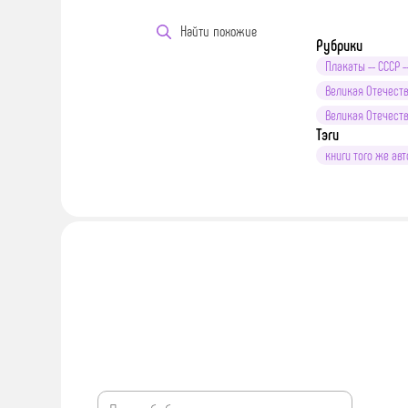
Найти похожие
Рубрики
Плакаты -- СССР --
Великая Отечестве
Великая Отечестве
Тэги
книги того же авт