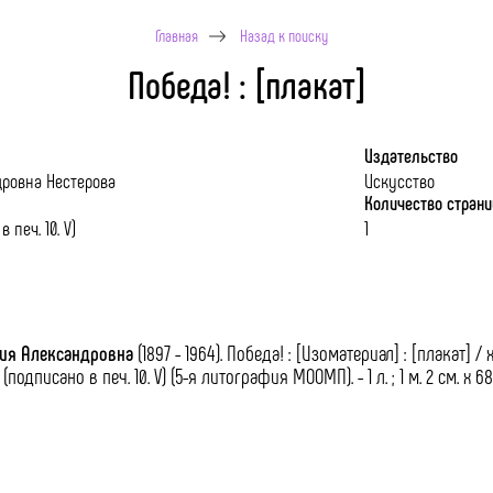
Главная
Назад к поиску
Победа! : [плакат]
Издательство
ровна Нестерова
Искусство
Количество стран
 печ. 10. V)
1
рия Александровна
(1897 - 1964).
Победа! : [Изоматериал] : [плакат] / 
(подписано в печ. 10. V) (5-я литография МООМП). - 1 л. ; 1 м. 2 см. х 68 