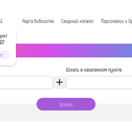
Карта библиотек
Сводный каталог
Персоналии и О
ОД
ункт
ОД?
ет
Искать в населенном пункте: