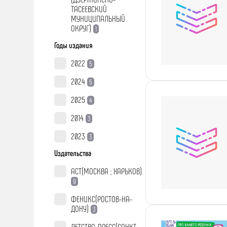
ТАСЕЕВСКИЙ
МУНИЦИПАЛЬНЫЙ
ОКРУГ)
1
Годы издания
2022
5
2024
5
2025
4
2014
3
2023
3
Издательства
АСТ(МОСКВА ; ХАРЬКОВ)
9
ФЕНИКС(РОСТОВ-НА-
ДОНУ)
3
ДЕТСТВО-ПРЕСС(САНКТ -