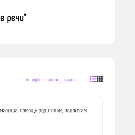
е речи"
Автору
Заглавию
Году издания
 малыша: помощь родителям, педагогам,