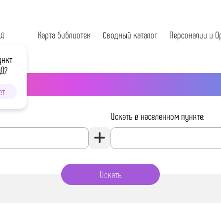
Карта библиотек
Сводный каталог
Персоналии и О
ОД
ункт
ОД?
ет
Искать в населенном пункте: