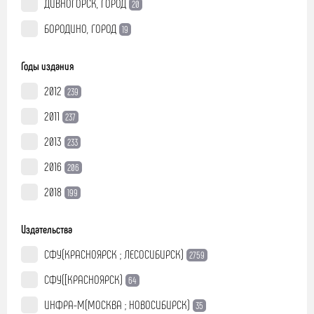
ДИВНОГОРСК, ГОРОД
20
БОРОДИНО, ГОРОД
19
Годы издания
2012
239
2011
237
2013
233
2016
206
2018
199
Издательства
СФУ(КРАСНОЯРСК ; ЛЕСОСИБИРСК)
2759
СФУ([КРАСНОЯРСК)
64
ИНФРА-М(МОСКВА ; НОВОСИБИРСК)
35