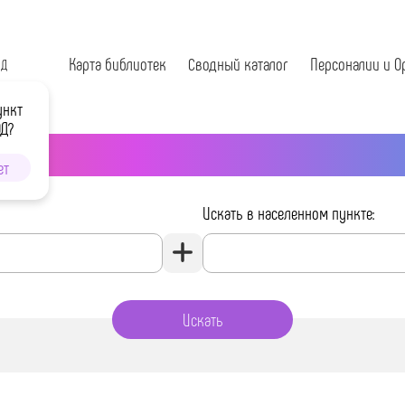
Карта библиотек
Сводный каталог
Персоналии и О
ОД
ункт
ОД?
ет
Искать в населенном пункте: