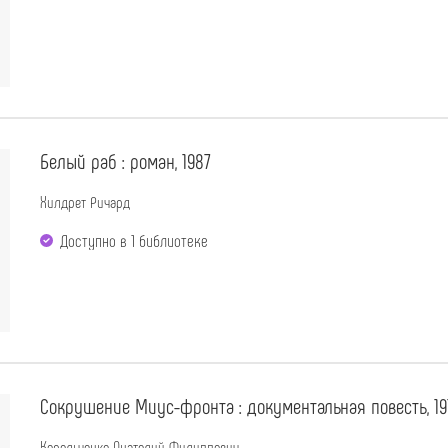
Белый раб : роман, 1987
Хилдрет Ричард
Доступно в 1 библиотекe
Сокрушение Миус-фронта : документальная повесть, 19
Корольченко Анатолий Филиппович