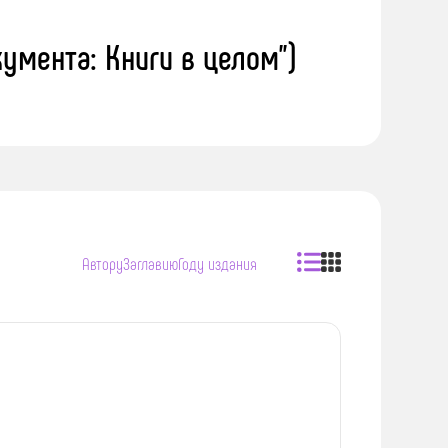
кумента: Книги в целом")
Автору
Заглавию
Году издания