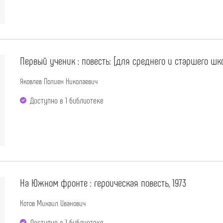
Первый ученик : повесть: [для среднего и старшего шко
Яковлев Полиен Николаевич
Доступно в 1 библиотекe
На Южном фронте : героическая повесть, 1973
Котов Михаил Иванович
Доступно в 1 библиотекe