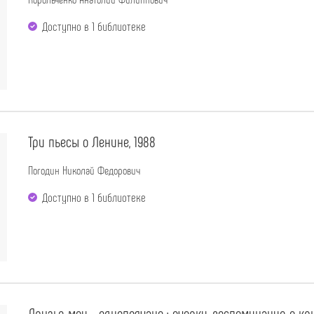
Доступно в 1 библиотекe
Три пьесы о Ленине, 1988
Погодин Николай Федорович
Доступно в 1 библиотекe
Друзья мои - однополчане : очерки, воспоминания о кр