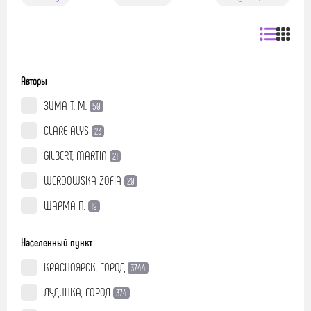
Авторы
ЗИМА Т. М.
50
CLARE ALYS
23
GILBERT, MARTIN
21
WERDOWSKA ZOFIA
20
ШАРМА П.
19
Населенный пункт
КРАСНОЯРСК, ГОРОД
3744
ДУДИНКА, ГОРОД
374