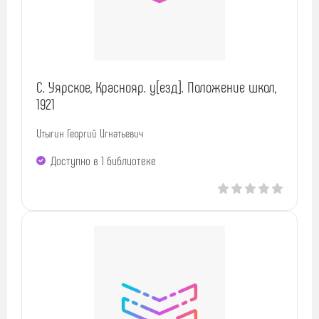
С. Уярское, Краснояр. у[езд]. Положение школ,
1921
Итыгин Георгий Игнатьевич
Доступно в 1 библиотекe