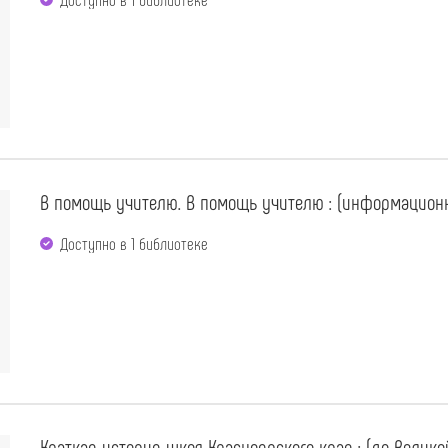
В помощь учителю. В помощь учителю : (информационн
Доступно в 1 библиотекe
Краткая история школ Красноярского края : (до Велик