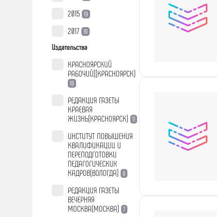
2015
19
2017
19
Издательства
КРАСНОЯРСКИЙ
РАБОЧИЙ([КРАСНОЯРСК)
18
РЕДАКЦИЯ ГАЗЕТЫ
КРАЕВАЯ
ЖИЗНЬ(КРАСНОЯРСК)
11
ИНСТИТУТ ПОВЫШЕНИЯ
КВАЛИФИКАЦИИ И
ПЕРЕПОДГОТОВКИ
ПЕДАГОГИЧЕСКИХ
КАДРОВ(ВОЛОГДА)
9
РЕДАКЦИЯ ГАЗЕТЫ
ВЕЧЕРНЯЯ
МОСКВА(МОСКВА)
7