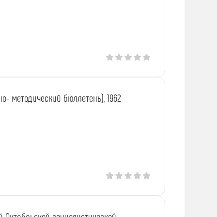
о- методический бюллетень), 1962
ой Октябрьской социалистической