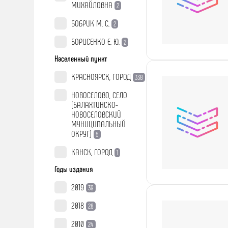
МИХАЙЛОВНА
2
БОБРИК М. С.
2
БОРИСЕНКО Е. Ю.
2
Населенный пункт
КРАСНОЯРСК, ГОРОД
338
НОВОСЕЛОВО, СЕЛО
(БАЛАХТИНСКО-
НОВОСЕЛОВСКИЙ
МУНИЦИПАЛЬНЫЙ
ОКРУГ)
5
КАНСК, ГОРОД
1
Годы издания
2019
39
2018
28
2010
24