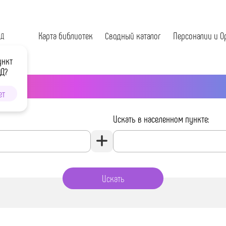
Карта библиотек
Сводный каталог
Персоналии и О
ОД
ункт
ОД?
ет
Искать в населенном пункте: