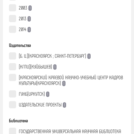
2003
1
2013
1
2014
1
Издательства
[Б. И.](КРАСНОЯРСК ; САНКТ-ПЕТЕРБУРГ)
1
[КГПИ](КУЙБЫШЕВ)
1
[КРАСНОЯРСКИЙ КРАЕВОЙ НАУЧНО-УЧЕБНЫЙ ЦЕНТР КАДРОВ
КУЛЬТУРЫ(КРАСНОЯРСК)
1
ГУНБ(ИРКУТСК)
1
ИЗДАТЕЛЬСКИЕ ПРОЕКТЫ
1
Библиотека
ГОСУДАРСТВЕННАЯ УНИВЕРСАЛЬНАЯ НАУЧНАЯ БИБЛИОТЕКА