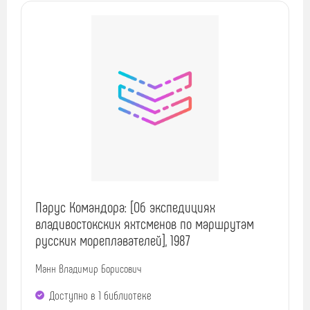
Парус Командора: [Об экспедициях
владивостокских яхтсменов по маршрутам
русских мореплавателей], 1987
Манн Владимир Борисович
Доступно в 1 библиотекe