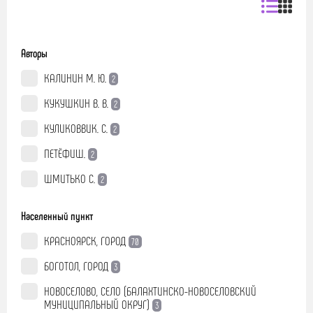
Авторы
КАЛИНИН М. Ю.
2
КУКУШКИН В. В.
2
КУЛИКОВВИК. С.
2
ПЕТЁФИШ.
2
ШМИТЬКО С.
2
Населенный пункт
КРАСНОЯРСК, ГОРОД
70
БОГОТОЛ, ГОРОД
3
НОВОСЕЛОВО, СЕЛО (БАЛАХТИНСКО-НОВОСЕЛОВСКИЙ
МУНИЦИПАЛЬНЫЙ ОКРУГ)
3