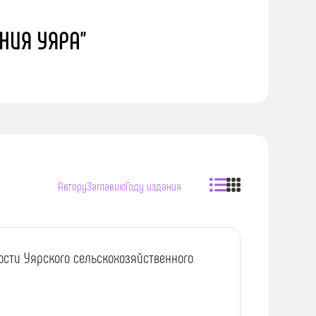
НИЯ УЯРА"
Автору
Заглавию
Году издания
ности Уярского сельскохозяйственного