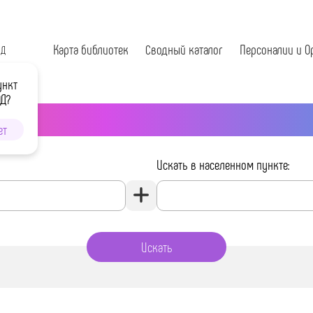
Карта библиотек
Сводный каталог
Персоналии и О
ОД
ункт
ОД?
ет
Искать в населенном пункте: