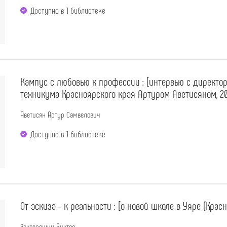
Доступно в 1 библиотекe
Кампус с любовью к профессии : [интервью с директо
техникума Красноярского края Артуром Аветисяном, 2
Аветисян Артур Самвелович
Доступно в 1 библиотекe
От эскиза - к реальности : [о новой школе в Уяре (Крас
Заковряшин Виктор