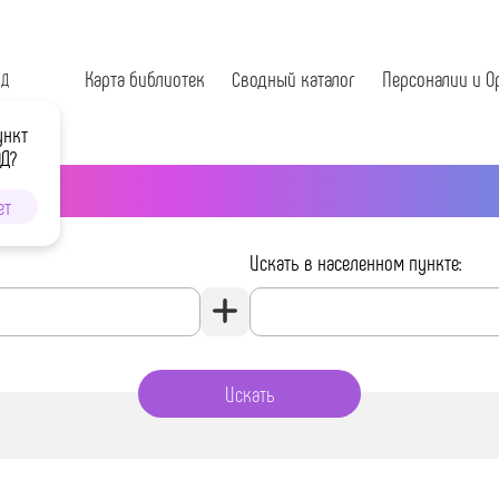
Карта библиотек
Сводный каталог
Персоналии и О
ОД
ункт
ОД?
ет
Искать в населенном пункте: