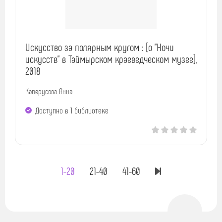
Искусство за полярным кругом : [о "Ночи
искусств" в Таймырском краеведческом музее],
2018
Каперусова Анна
Доступно в 1 библиотекe
1-20
21-40
41-60