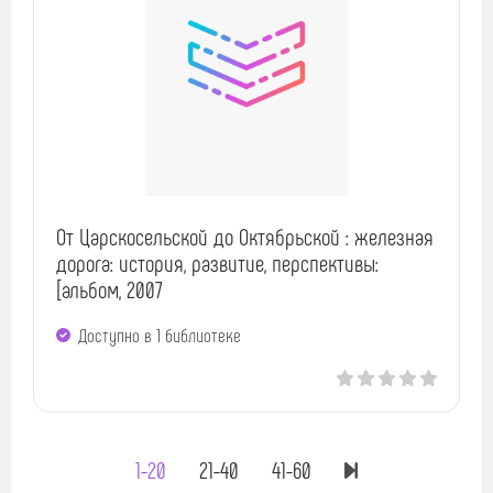
От Царскосельской до Октябрьской : железная
дорога: история, развитие, перспективы:
[альбом, 2007
Доступно в 1 библиотекe
1-20
21-40
41-60