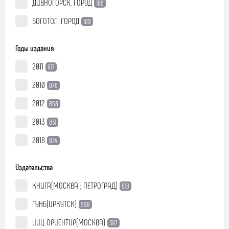
ДИВНОГОРСК, ГОРОД
180
БОГОТОЛ, ГОРОД
109
Годы издания
2011
917
2010
876
2012
858
2013
831
2018
824
Издательства
КНИГА(МОСКВА ; ПЕТРОГРАД)
618
ГУНБ(ИРКУТСК)
598
ИИЦ ОРИЕНТИР(МОСКВА)
397