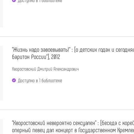
"Жизнь надо завоевывать!" : [о детских годах и сегодн
баритон России"], 2012
Хворостовский Дмитрий Александрович
Доступно в 1 библиотекe
"Хворостовский невероятно сексуален" : [беседа с коре
оперный певец дал концерт в Государственном Кремл