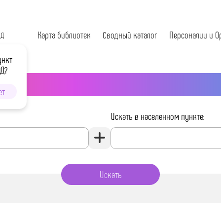
Карта библиотек
Сводный каталог
Персоналии и О
ОД
ункт
ОД?
ет
Искать в населенном пункте: