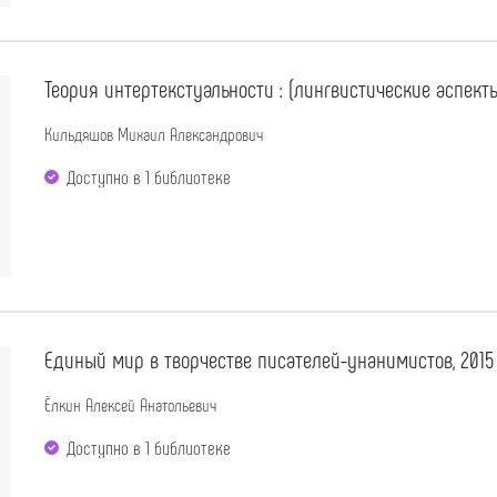
Теория интертекстуальности : (лингвистические аспекты
Кильдяшов Михаил Александрович
Доступно в 1 библиотекe
Единый мир в творчестве писателей-унанимистов, 2015
Ёлкин Алексей Анатольевич
Доступно в 1 библиотекe