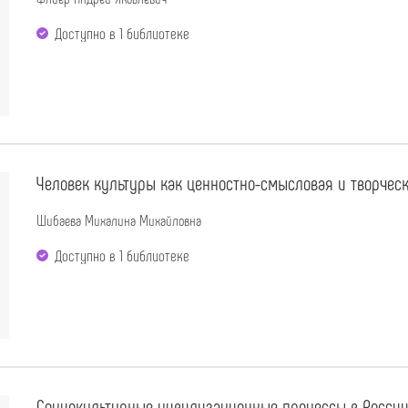
Доступно в 1 библиотекe
Человек культуры как ценностно-смысловая и творческ
Шибаева Михалина Михайловна
Доступно в 1 библиотекe
Социокультурные цивилизационные процессы в России: 