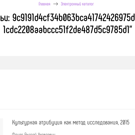
Главная
Электронный каталог
ьи: 9c9191d4cf34b063bca41742426975d
1cdc2208aabccc51f2de487d5c9785d1"
Культурная атрибуция как метод исследования, 2015
Флиер Андрей Яковлевич