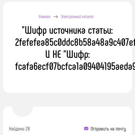
Главная
Электронный каталог
"Шифр источника статьи:
2fefefea85c0ddc8b58a48a9c407e
И НЕ "Шифр:
fcafa6ecf07bcfca1a09404195aeda
Найдено 28
Отправить на почту