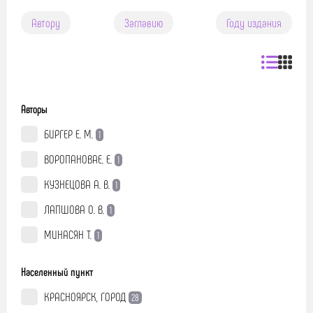
Автору
Заглавию
Году издания
Авторы
БИРГЕР Е. М.
1
ВОРОПАНОВАЕ. Е.
1
КУЗНЕЦОВА А. В.
1
ЛАПШОВА О. В.
1
МИНАСЯН Т.
1
Населенный пункт
КРАСНОЯРСК, ГОРОД
28