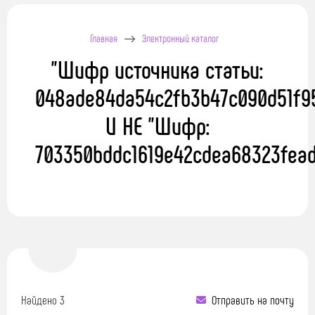
Главная
Электронный каталог
"Шифр источника статьи:
048ade84da54c2fb3b47c090d51f9
И НЕ "Шифр:
703350bddc1619e42cdea68323fead
Найдено 3
Отправить на почту