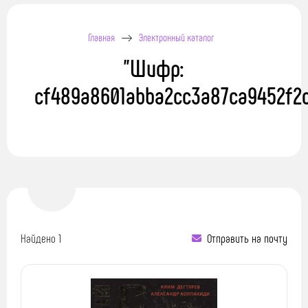
Главная
Электронный каталог
"Шифр:
cf489a8601abba2cc3a87ca9452f2
Найдено 1
Отправить на почту