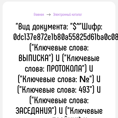
Главная
Электронный каталог
"Вид документа: "$^"Шифр:
0dc137e872e1b80a55825d61ba0c08
("Ключевые слова:
ВЫПИСКА") И ("Ключевые
слова: ПРОТОКОЛА") И
("Ключевые слова: №") И
("Ключевые слова: 493") И
("Ключевые слова:
ЗАСЕДАНИЯ") И ("Ключевые