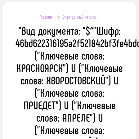
Главная
Электронный каталог
"Вид документа: "$^"Шифр:
46bd622316195a2f521842bf3fe4bd
("Ключевые слова:
КРАСНОЯРСК") И ("Ключевые
слова: ХВОРОСТОВСКИЙ") И
("Ключевые слова:
ПРИЕДЕТ") И ("Ключевые
слова: АПРЕЛЕ") И
("Ключевые слова: