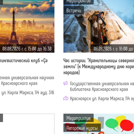
Мероприятие
Встречи
08.08.2026 г. c 15:00 до 16:30
08.08.2026 г. c 16:00 до
ингвистический клуб «Ça
Час истории. "Хранительницы северно
земли" (к Международному дню кор
народов)
енная универсальная научная
 Красноярского края
Государственная универсальная н
библиотека Красноярского края
ул. Карла Маркса, 114 ауд. 316
Красноярск ул. Карла Маркса, 114 ау
Мероприятие
Авторские курсы