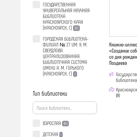
ГОСУДАРСТВЕННАЯ
УНИВЕРСАЛЬНАЯ НАУЧНАЯ
БИБЛИОТЕКА
КРАСНОЯРСКОГО КРАЯ
(КРАСНОЯРСК, Г.)
103
ГОРОДСКАЯ БИБЛИОТЕКА-
Книжно-иллюс
ФИЛИАЛ № 27 ИМ. Я. М.
СВЕРДЛОВА.
«Создание соб
ЦЕНТРАЛИЗОВАННАЯ
со дня рожде
БИБЛИОТЕЧНАЯ СИСТЕМА
Поздеева
ИМЕНИ А. М. ГОРЬКОГО
(КРАСНОЯРСК, Г.)
Государств
2
библиотека
КРАСНОЯРСКАЯ КРАЕВАЯ
Красноярск 
ДЕТСКАЯ БИБЛИОТЕКА
Тип библиотеки
06
(КРАСНОЯРСК, Г.)
1
ЦЕНТРАЛЬНАЯ ГОРОДСКАЯ
БИБЛИОТЕКА ИМЕНИ А. М.
ГОРЬКОГО.
ВЗРОСЛАЯ
103
ЦЕНТРАЛИЗОВАННАЯ
БИБЛИОТЕЧНАЯ СИСТЕМА
ДЕТСКАЯ
1
ИМЕНИ А. М. ГОРЬКОГО