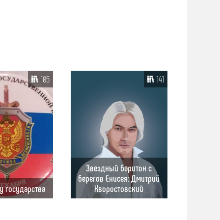
105
141
Звездный баритон с
берегов Енисея: Дмитрий
у государства
Хворостовский