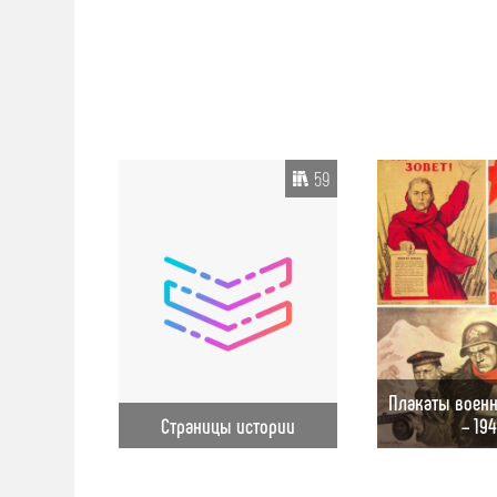
59
Плакаты военн
Страницы истории
– 19