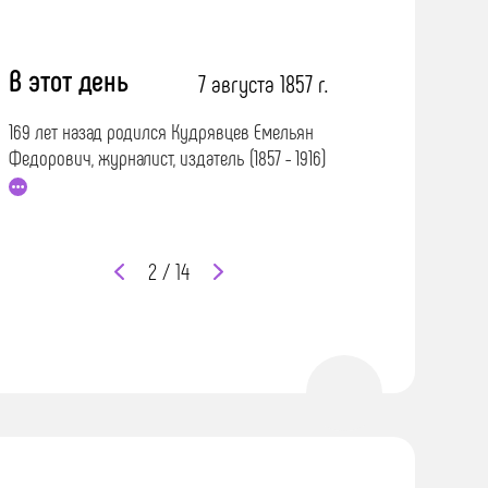
В этот день
В этот день
г.
7 августа 1857 г.
169 лет назад родился Кудрявцев Емельян
102 года назад родил
Федорович, журналист, издатель (1857 - 1916)
Степанович (1924 - 20
2 / 14