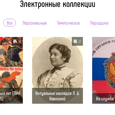
Электронные коллекции
Все
Персональные
Тематические
Периодика
10
17
ых лет (1941
Актуальное наследие Л. Б.
45)
Хавкиной
На службе 