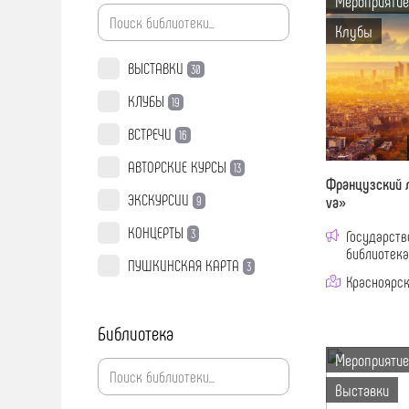
Мероприятие
Клубы
ВЫСТАВКИ
30
КЛУБЫ
19
ВСТРЕЧИ
16
АВТОРСКИЕ КУРСЫ
13
Французский л
ЭКСКУРСИИ
va»
9
КОНЦЕРТЫ
3
Государств
библиотека
ПУШКИНСКАЯ КАРТА
3
Красноярск 
ИГРЫ, КОНКУРСЫ,
ВИКТОРИНЫ
2
Библиотека
АКЦИИ
1
Мероприятие
ЛЕКЦИИ
1
Выставки