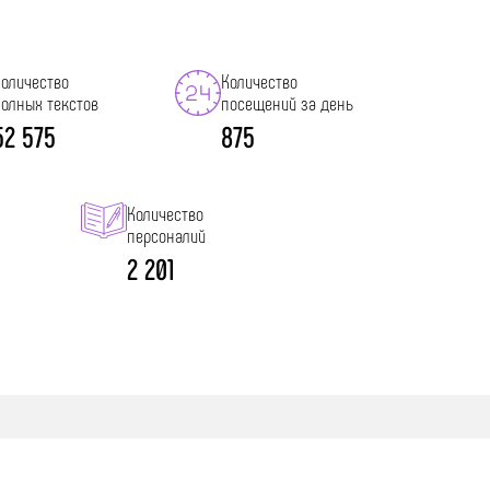
В этот день
Количество
7 августа 1887 
Количество
полных текстов
посещений за день
52 575
875
139 лет назад наблюдалось солнечное
затмение
Количество
персоналий
2 201