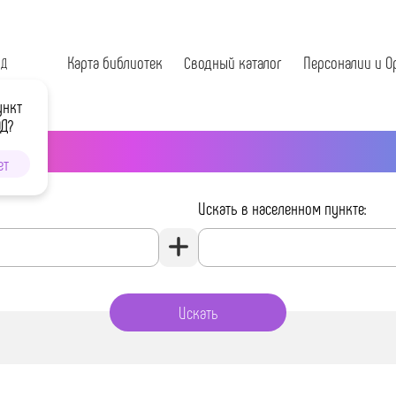
Карта библиотек
Сводный каталог
Персоналии и О
ОД
ункт
ОД?
ет
Искать в населенном пункте: